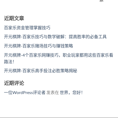
近期文章
百家乐资金管理掌握技巧
开元棋牌-百家乐技巧与数学破解：提高胜率的必备工具
开元棋牌-百家乐赌场技巧与赚钱策略
开元棋牌-4个百家乐网赚技巧，职业玩家都用这些百家乐看
路法！
开元棋牌-百家乐高手投注必胜策略揭秘
近期评论
一位WordPress评论者
发表在
世界，您好！