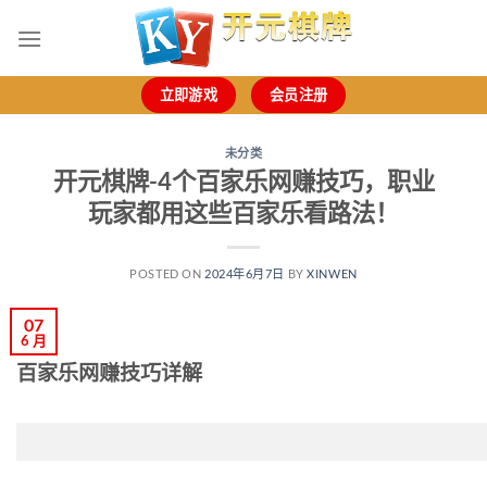
跳
到
内
容
立即游戏
会员注册
未分类
开元棋牌-4个百家乐网赚技巧，职业
玩家都用这些百家乐看路法！
POSTED ON
2024年6月7日
BY
XINWEN
07
6 月
百家乐网赚技巧详解