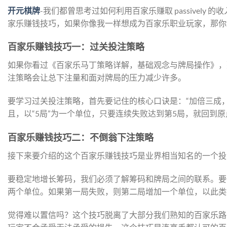
开元棋牌
-我们都曾思考过如何利用百家乐赚取 passiv
家乐赚钱技巧，如果你像我一样想成为百家乐职业玩家，那你
百家乐赚钱技巧一：过关投注策略
如果你看过《百家乐马丁策略详解，基础观念与牌局操作》，
注策略会让总下注量和面对牌局的压力减少许多。
要学习过关投注策略，首先要记住的核心口诀是：“加倍三成，止
且，以“5局”为一个单位，只要连续失败达到第5局，就回
百家乐赚钱技巧二：不倒翁下注策略
接下来要介绍的这个百家乐赚钱技巧是业界相当知名的一个投
要稳定地增长筹码，我们必须了解筹码和牌局之间的联系。要使
两个单位。如果第一局失败，则第二局增加一个单位，以此类
觉得难以置信吗？这个技巧脱离了大部分我们熟知的百家乐路