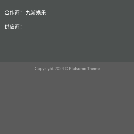
合作商：
九游娱乐
供应商：
Copyright 2024 ©
Flatsome Theme