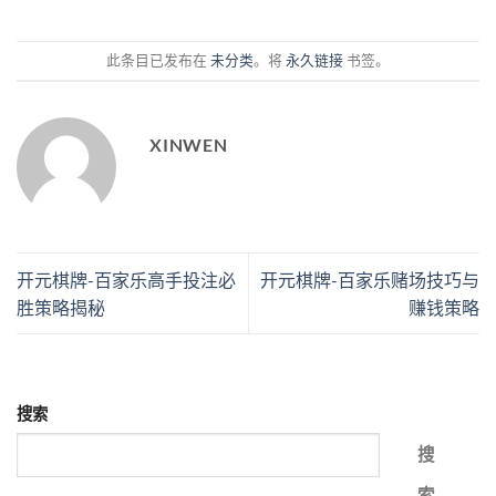
此条目已发布在
未分类
。将
永久链接
书签。
XINWEN
开元棋牌-百家乐高手投注必
开元棋牌-百家乐赌场技巧与
胜策略揭秘
赚钱策略
搜索
搜
索